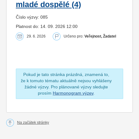
mladé dospělé (4)
Číslo výzvy: 085
Platnost do: 14. 09. 2026 12:00
29. 6. 2026
Určeno pro:
Veřejnost, Žadatel
Pokud je tato stránka prázdná, znamená to,
že k tomuto tématu aktuálně nejsou vyhlášeny
žádné výzvy. Pro plánované výzvy sledujte
prosím
Harmonogram výzev
.
Na začátek stránky