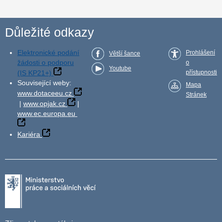
Důležité odkazy
Elektronické podání
Prohlášení
Větší šance
žádosti o podporu
o
Youtube
(IS KP21+)
přístupnosti
Související weby:
Mapa
www.dotaceeu.cz
Stránek
|
www.opjak.cz
|
www.ec.europa.eu
Kariéra