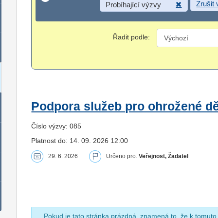
Zrušit
Probíhající výzvy
Řadit podle:
Podpora služeb pro ohrožené dět
Číslo výzvy: 085
Platnost do: 14. 09. 2026 12:00
29. 6. 2026
Určeno pro:
Veřejnost, Žadatel
Pokud je tato stránka prázdná, znamená to, že k tomuto