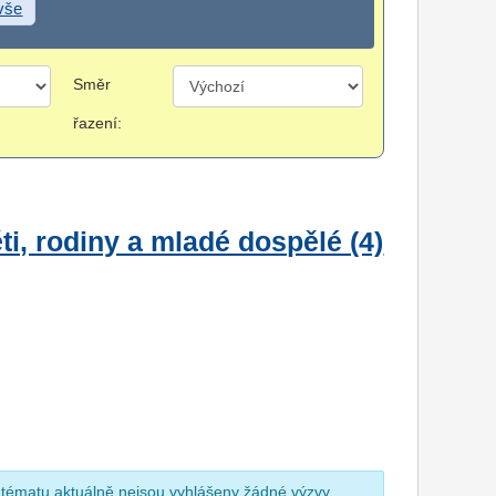
 vše
Směr
řazení:
i, rodiny a mladé dospělé (4)
 tématu aktuálně nejsou vyhlášeny žádné výzvy.