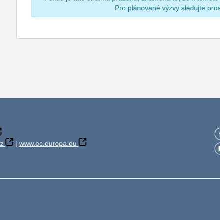
Pro plánované výzvy sledujte pr
z
|
www.ec.europa.eu