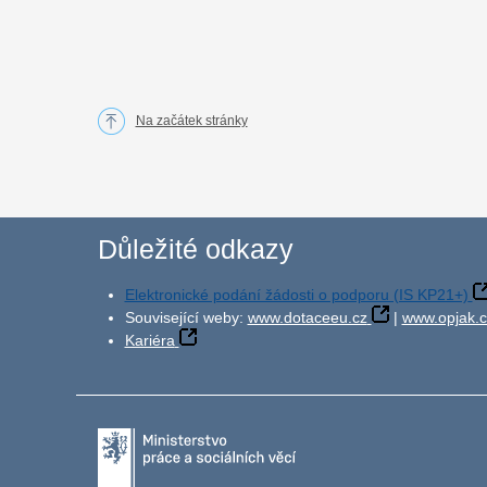
Na začátek stránky
Důležité odkazy
Elektronické podání žádosti o podporu (IS KP21+)
Související weby:
www.dotaceeu.cz
|
www.opjak.c
Kariéra