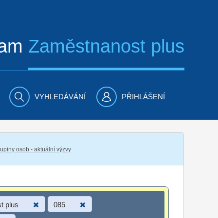
ram
Zaměstnanost plus
VYHLEDÁVÁNÍ
PŘIHLÁŠENÍ
piny osob - aktuální výzvy
t plus
085