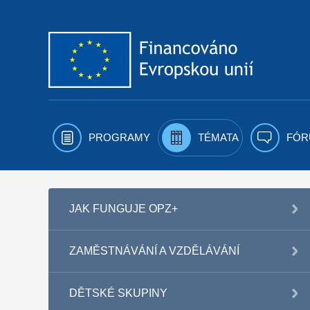
Přejít k obsahu
PROGRAMY
TÉMATA
FÓR
JAK FUNGUJE OPZ+
ZAMĚSTNÁVÁNÍ A VZDĚLÁVÁNÍ
DĚTSKÉ SKUPINY