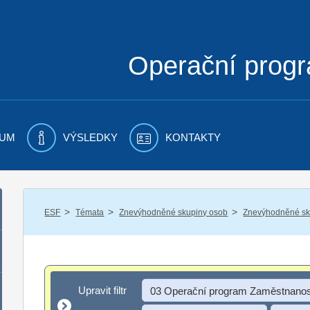
Operační prog
UM
VÝSLEDKY
KONTAKTY
/
/
/
ESF
Témata
Znevýhodněné skupiny osob
Znevýhodněné sku
Upravit filtr
Upravit filtr
03 Operační program Zaměstnanos