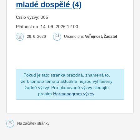
mladé dospělé (4)
Číslo výzvy: 085
Platnost do: 14. 09. 2026 12:00
29. 6. 2026
Určeno pro:
Veřejnost, Žadatel
Pokud je tato stránka prázdná, znamená to,
že k tomuto tématu aktuálně nejsou vyhlášeny
žádné výzvy. Pro plánované výzvy sledujte
prosím
Harmonogram výzev
.
Na začátek stránky