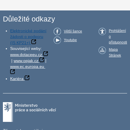
Důležité odkazy
Elektronické podání
Prohlášení
Větší šance
žádosti o podporu
o
Youtube
(IS KP21+)
přístupnosti
Související weby:
Mapa
www.dotaceeu.cz
Stránek
|
www.opjak.cz
|
www.ec.europa.eu
Kariéra