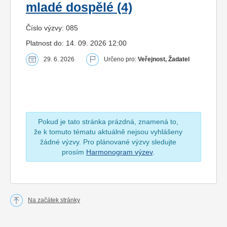
mladé dospělé (4)
Číslo výzvy: 085
Platnost do: 14. 09. 2026 12:00
29. 6. 2026
Určeno pro:
Veřejnost, Žadatel
Pokud je tato stránka prázdná, znamená to,
že k tomuto tématu aktuálně nejsou vyhlášeny
žádné výzvy. Pro plánované výzvy sledujte
prosím
Harmonogram výzev
.
Na začátek stránky