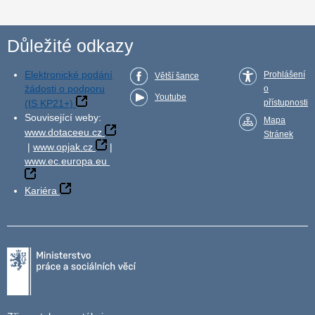
Důležité odkazy
Elektronické podání
Prohlášení
Větší šance
žádosti o podporu
o
Youtube
(IS KP21+)
přístupnosti
Související weby:
Mapa
www.dotaceeu.cz
Stránek
|
www.opjak.cz
|
www.ec.europa.eu
Kariéra