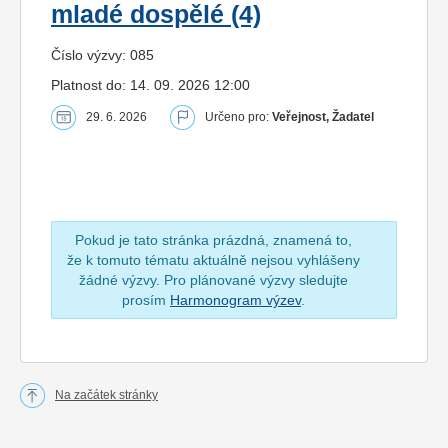
mladé dospělé (4)
Číslo výzvy: 085
Platnost do: 14. 09. 2026 12:00
29. 6. 2026
Určeno pro:
Veřejnost, Žadatel
Pokud je tato stránka prázdná, znamená to,
že k tomuto tématu aktuálně nejsou vyhlášeny
žádné výzvy. Pro plánované výzvy sledujte
prosím
Harmonogram výzev
.
Na začátek stránky