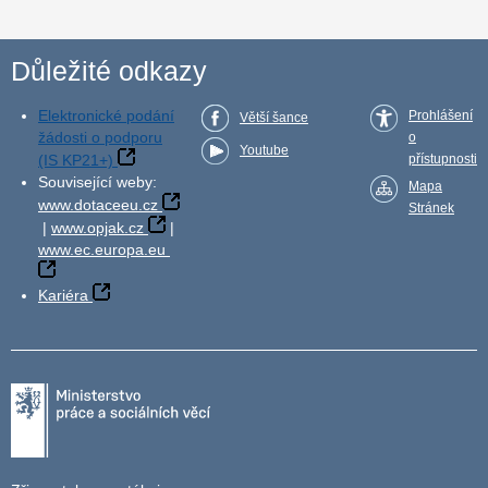
Důležité odkazy
Elektronické podání
Prohlášení
Větší šance
žádosti o podporu
o
Youtube
(IS KP21+)
přístupnosti
Související weby:
Mapa
www.dotaceeu.cz
Stránek
|
www.opjak.cz
|
www.ec.europa.eu
Kariéra