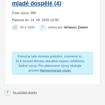
mladé dospělé (4)
Číslo výzvy: 085
Platnost do: 14. 09. 2026 12:00
29. 6. 2026
Určeno pro:
Veřejnost, Žadatel
Pokud je tato stránka prázdná, znamená to,
že k tomuto tématu aktuálně nejsou vyhlášeny
žádné výzvy. Pro plánované výzvy sledujte
prosím
Harmonogram výzev
.
Na začátek stránky