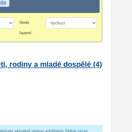
 vše
Směr
řazení:
i, rodiny a mladé dospělé (4)
 tématu aktuálně nejsou vyhlášeny žádné výzvy.