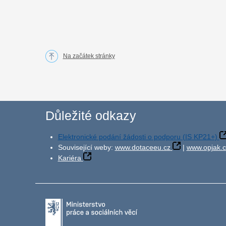
Na začátek stránky
Důležité odkazy
Elektronické podání žádosti o podporu (IS KP21+)
Související weby:
www.dotaceeu.cz
|
www.opjak.c
Kariéra