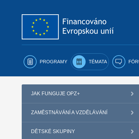
Přejít k obsahu
PROGRAMY
TÉMATA
FÓR
JAK FUNGUJE OPZ+
ZAMĚSTNÁVÁNÍ A VZDĚLÁVÁNÍ
DĚTSKÉ SKUPINY