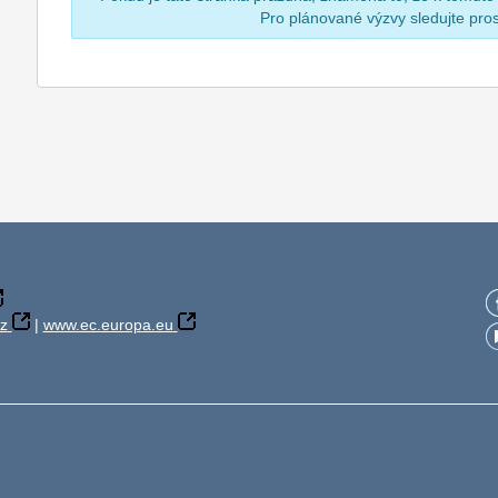
Pro plánované výzvy sledujte pr
z
|
www.ec.europa.eu