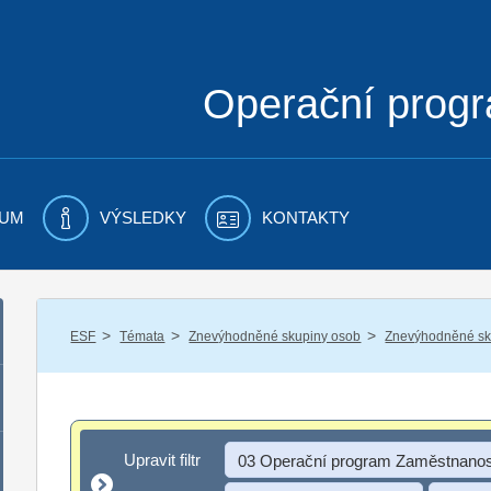
Operační prog
UM
VÝSLEDKY
KONTAKTY
/
/
/
ESF
Témata
Znevýhodněné skupiny osob
Znevýhodněné sku
Upravit filtr
Upravit filtr
03 Operační program Zaměstnanos