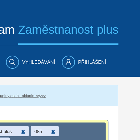
ram
Zaměstnanost plus
VYHLEDÁVÁNÍ
PŘIHLÁŠENÍ
piny osob - aktuální výzvy
t plus
085