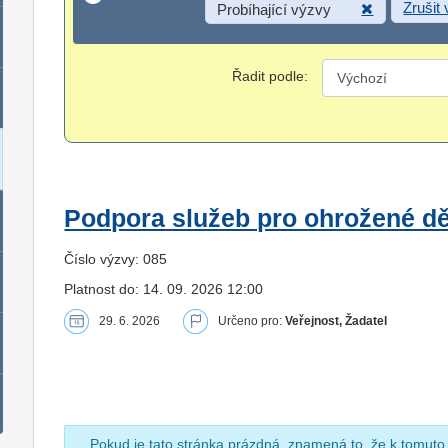
Zrušit
Probíhající výzvy
Řadit podle:
Podpora služeb pro ohrožené dět
Číslo výzvy: 085
Platnost do: 14. 09. 2026 12:00
29. 6. 2026
Určeno pro:
Veřejnost, Žadatel
Pokud je tato stránka prázdná, znamená to, že k tomuto