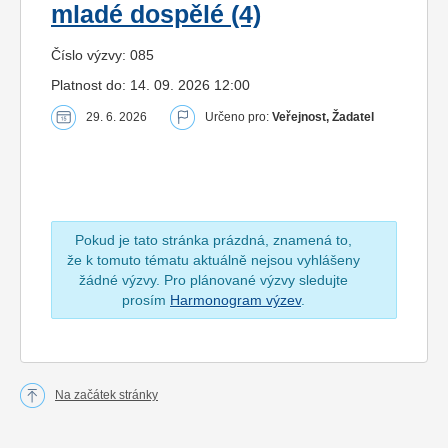
mladé dospělé (4)
Číslo výzvy: 085
Platnost do: 14. 09. 2026 12:00
29. 6. 2026
Určeno pro:
Veřejnost, Žadatel
Pokud je tato stránka prázdná, znamená to,
že k tomuto tématu aktuálně nejsou vyhlášeny
žádné výzvy. Pro plánované výzvy sledujte
prosím
Harmonogram výzev
.
Na začátek stránky