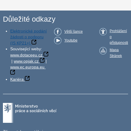
Důležité odkazy
Elektronické podání
Prohlášení
Větší šance
žádosti o podporu
o
Youtube
(IS KP21+)
přístupnosti
Související weby:
Mapa
www.dotaceeu.cz
Stránek
|
www.opjak.cz
|
www.ec.europa.eu
Kariéra