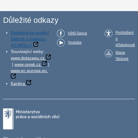
Důležité odkazy
Elektronické podání
Prohlášení
Větší šance
žádosti o podporu
o
Youtube
(IS KP21+)
přístupnosti
Související weby:
Mapa
www.dotaceeu.cz
Stránek
|
www.opjak.cz
|
www.ec.europa.eu
Kariéra