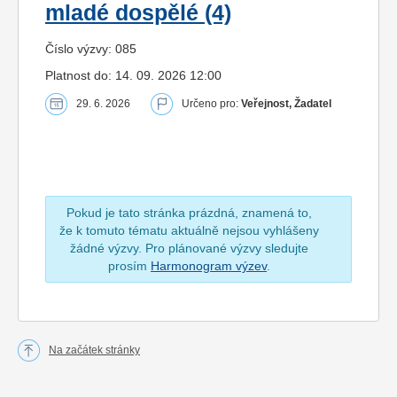
mladé dospělé (4)
Číslo výzvy: 085
Platnost do: 14. 09. 2026 12:00
29. 6. 2026
Určeno pro:
Veřejnost, Žadatel
Pokud je tato stránka prázdná, znamená to,
že k tomuto tématu aktuálně nejsou vyhlášeny
žádné výzvy. Pro plánované výzvy sledujte
prosím
Harmonogram výzev
.
Na začátek stránky