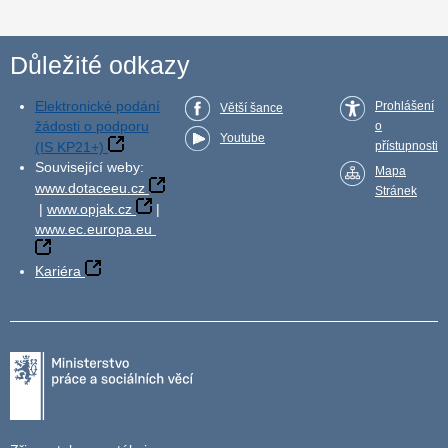
Důležité odkazy
Elektronické podání
Prohlášení
Větší šance
žádosti o podporu
o
Youtube
(IS KP21+)
přístupnosti
Související weby:
Mapa
www.dotaceeu.cz
Stránek
|
www.opjak.cz
|
www.ec.europa.eu
Kariéra