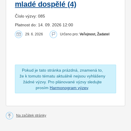
mladé dospělé (4)
Číslo výzvy: 085
Platnost do: 14. 09. 2026 12:00
29. 6. 2026
Určeno pro:
Veřejnost, Žadatel
Pokud je tato stránka prázdná, znamená to,
že k tomuto tématu aktuálně nejsou vyhlášeny
žádné výzvy. Pro plánované výzvy sledujte
prosím
Harmonogram výzev
.
Na začátek stránky