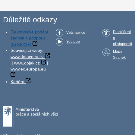
Důležité odkazy
Elektronické podání
Prohlášení
Větší šance
žádosti o podporu
o
Youtube
(IS KP21+)
přístupnosti
Související weby:
Mapa
www.dotaceeu.cz
Stránek
|
www.opjak.cz
|
www.ec.europa.eu
Kariéra