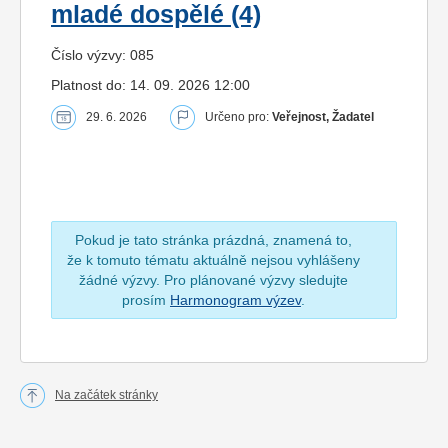
mladé dospělé (4)
Číslo výzvy: 085
Platnost do: 14. 09. 2026 12:00
29. 6. 2026
Určeno pro:
Veřejnost, Žadatel
Pokud je tato stránka prázdná, znamená to,
že k tomuto tématu aktuálně nejsou vyhlášeny
žádné výzvy. Pro plánované výzvy sledujte
prosím
Harmonogram výzev
.
Na začátek stránky