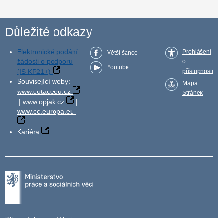
Důležité odkazy
Elektronické podání
Prohlášení
Větší šance
žádosti o podporu
o
Youtube
(IS KP21+)
přístupnosti
Související weby:
Mapa
www.dotaceeu.cz
Stránek
|
www.opjak.cz
|
www.ec.europa.eu
Kariéra