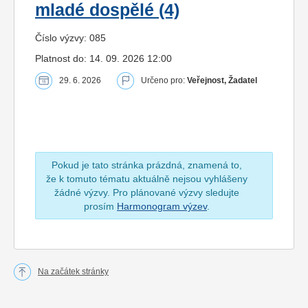
mladé dospělé (4)
Číslo výzvy: 085
Platnost do: 14. 09. 2026 12:00
29. 6. 2026
Určeno pro:
Veřejnost, Žadatel
Pokud je tato stránka prázdná, znamená to,
že k tomuto tématu aktuálně nejsou vyhlášeny
žádné výzvy. Pro plánované výzvy sledujte
prosím
Harmonogram výzev
.
Na začátek stránky