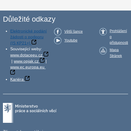
Důležité odkazy
Elektronické podání
Prohlášení
Větší šance
žádosti o podporu
o
Youtube
(IS KP21+)
přístupnosti
Související weby:
Mapa
www.dotaceeu.cz
Stránek
|
www.opjak.cz
|
www.ec.europa.eu
Kariéra