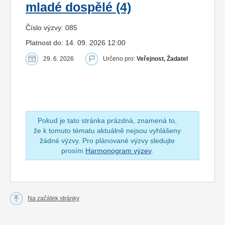
mladé dospělé (4)
Číslo výzvy: 085
Platnost do: 14. 09. 2026 12:00
29. 6. 2026
Určeno pro:
Veřejnost, Žadatel
Pokud je tato stránka prázdná, znamená to,
že k tomuto tématu aktuálně nejsou vyhlášeny
žádné výzvy. Pro plánované výzvy sledujte
prosím
Harmonogram výzev
.
Na začátek stránky