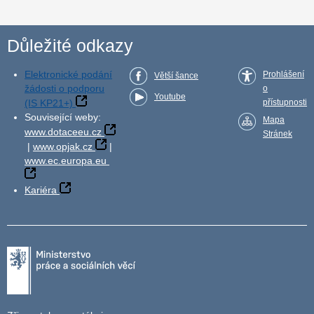
Důležité odkazy
Elektronické podání
Prohlášení
Větší šance
žádosti o podporu
o
Youtube
(IS KP21+)
přístupnosti
Související weby:
Mapa
www.dotaceeu.cz
Stránek
|
www.opjak.cz
|
www.ec.europa.eu
Kariéra