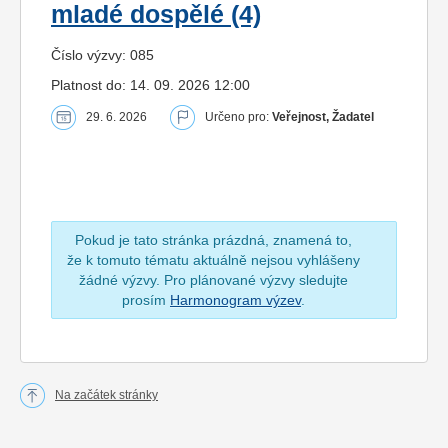
mladé dospělé (4)
Číslo výzvy: 085
Platnost do: 14. 09. 2026 12:00
29. 6. 2026
Určeno pro:
Veřejnost, Žadatel
Pokud je tato stránka prázdná, znamená to,
že k tomuto tématu aktuálně nejsou vyhlášeny
žádné výzvy. Pro plánované výzvy sledujte
prosím
Harmonogram výzev
.
Na začátek stránky