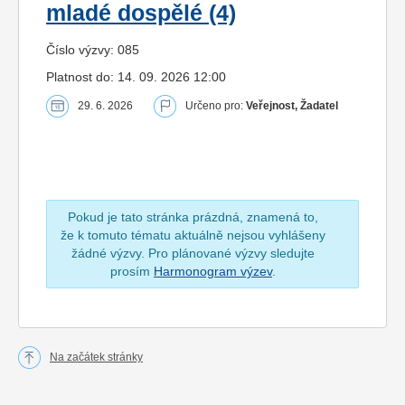
mladé dospělé (4)
Číslo výzvy: 085
Platnost do: 14. 09. 2026 12:00
29. 6. 2026
Určeno pro:
Veřejnost, Žadatel
Pokud je tato stránka prázdná, znamená to,
že k tomuto tématu aktuálně nejsou vyhlášeny
žádné výzvy. Pro plánované výzvy sledujte
prosím
Harmonogram výzev
.
Na začátek stránky