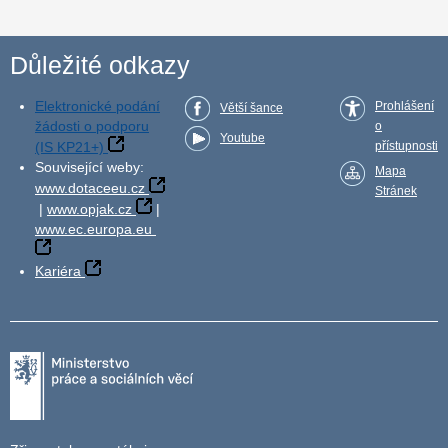
Důležité odkazy
Elektronické podání
Prohlášení
Větší šance
žádosti o podporu
o
Youtube
(IS KP21+)
přístupnosti
Související weby:
Mapa
www.dotaceeu.cz
Stránek
|
www.opjak.cz
|
www.ec.europa.eu
Kariéra