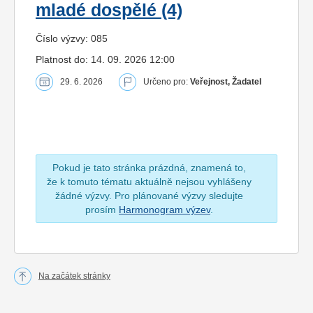
mladé dospělé (4)
Číslo výzvy: 085
Platnost do: 14. 09. 2026 12:00
29. 6. 2026
Určeno pro:
Veřejnost, Žadatel
Pokud je tato stránka prázdná, znamená to,
že k tomuto tématu aktuálně nejsou vyhlášeny
žádné výzvy. Pro plánované výzvy sledujte
prosím
Harmonogram výzev
.
Na začátek stránky