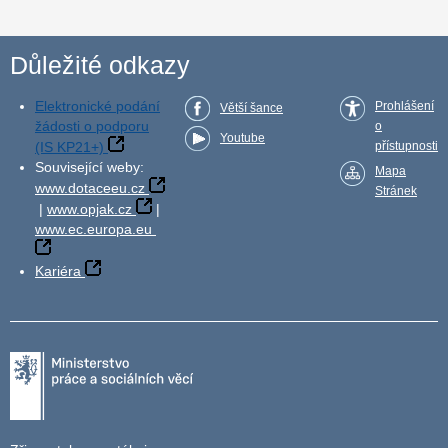
Důležité odkazy
Elektronické podání
Prohlášení
Větší šance
žádosti o podporu
o
Youtube
(IS KP21+)
přístupnosti
Související weby:
Mapa
www.dotaceeu.cz
Stránek
|
www.opjak.cz
|
www.ec.europa.eu
Kariéra