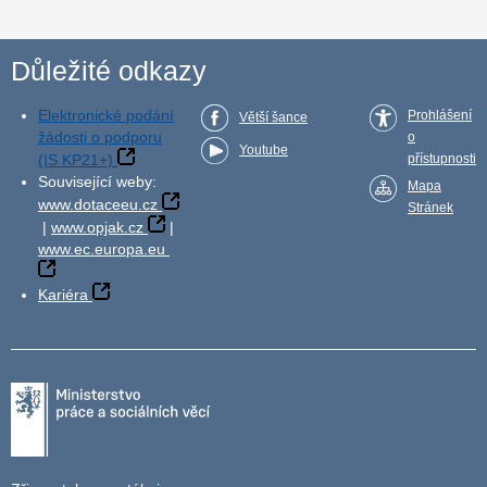
Důležité odkazy
Elektronické podání
Prohlášení
Větší šance
žádosti o podporu
o
Youtube
(IS KP21+)
přístupnosti
Související weby:
Mapa
www.dotaceeu.cz
Stránek
|
www.opjak.cz
|
www.ec.europa.eu
Kariéra