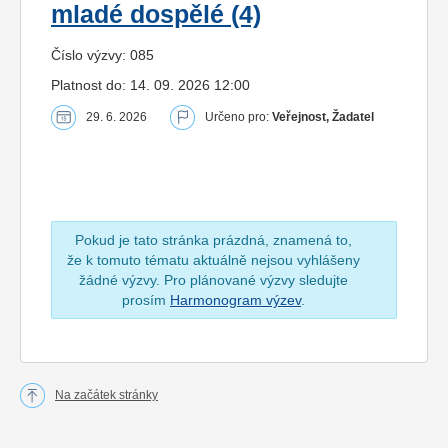
mladé dospělé (4)
Číslo výzvy: 085
Platnost do: 14. 09. 2026 12:00
29. 6. 2026
Určeno pro:
Veřejnost, Žadatel
Pokud je tato stránka prázdná, znamená to,
že k tomuto tématu aktuálně nejsou vyhlášeny
žádné výzvy. Pro plánované výzvy sledujte
prosím
Harmonogram výzev
.
Na začátek stránky