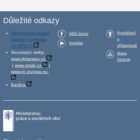
Důležité odkazy
Elektronické podání
Prohlášení
Větší šance
žádosti o podporu
o
Youtube
(IS KP21+)
přístupnosti
Související weby:
Mapa
www.dotaceeu.cz
Stránek
|
www.opjak.cz
|
www.ec.europa.eu
Kariéra