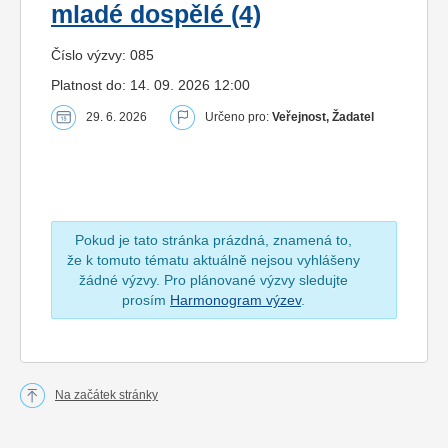
mladé dospělé (4)
Číslo výzvy: 085
Platnost do: 14. 09. 2026 12:00
29. 6. 2026
Určeno pro:
Veřejnost, Žadatel
Pokud je tato stránka prázdná, znamená to,
že k tomuto tématu aktuálně nejsou vyhlášeny
žádné výzvy. Pro plánované výzvy sledujte
prosím
Harmonogram výzev
.
Na začátek stránky