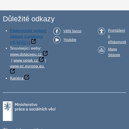
Důležité odkazy
Elektronické podání
Prohlášení
Větší šance
žádosti o podporu
o
Youtube
(IS KP21+)
přístupnosti
Související weby:
Mapa
www.dotaceeu.cz
Stránek
|
www.opjak.cz
|
www.ec.europa.eu
Kariéra