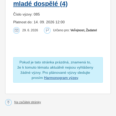
mladé dospělé (4)
Číslo výzvy: 085
Platnost do: 14. 09. 2026 12:00
29. 6. 2026
Určeno pro:
Veřejnost, Žadatel
Pokud je tato stránka prázdná, znamená to,
že k tomuto tématu aktuálně nejsou vyhlášeny
žádné výzvy. Pro plánované výzvy sledujte
prosím
Harmonogram výzev
.
Na začátek stránky