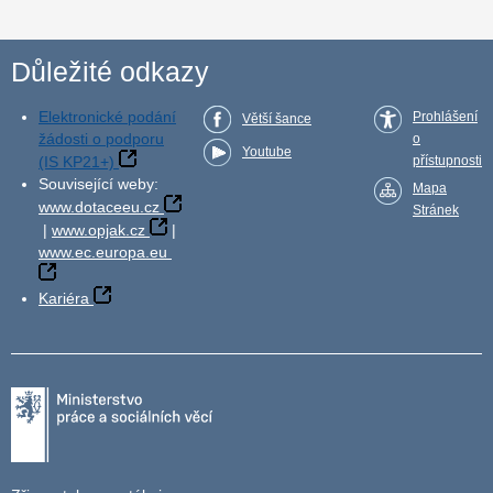
Důležité odkazy
Elektronické podání
Prohlášení
Větší šance
žádosti o podporu
o
Youtube
(IS KP21+)
přístupnosti
Související weby:
Mapa
www.dotaceeu.cz
Stránek
|
www.opjak.cz
|
www.ec.europa.eu
Kariéra