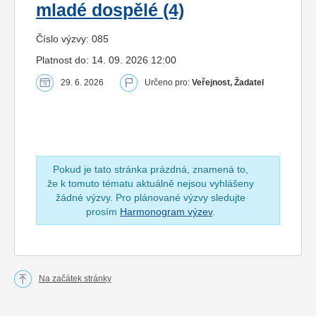
mladé dospělé (4)
Číslo výzvy: 085
Platnost do: 14. 09. 2026 12:00
29. 6. 2026
Určeno pro:
Veřejnost, Žadatel
Pokud je tato stránka prázdná, znamená to,
že k tomuto tématu aktuálně nejsou vyhlášeny
žádné výzvy. Pro plánované výzvy sledujte
prosím
Harmonogram výzev
.
Na začátek stránky