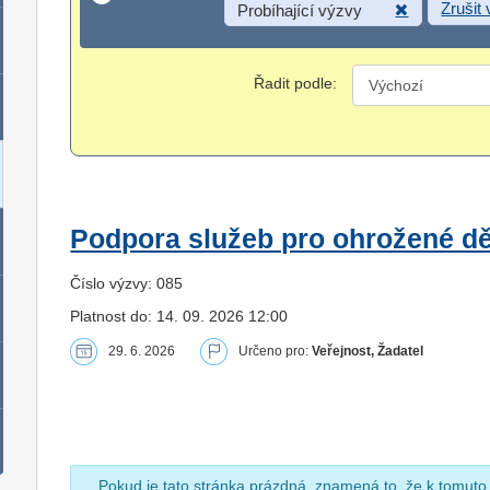
Zrušit
Probíhající výzvy
Řadit podle:
Podpora služeb pro ohrožené dět
Číslo výzvy: 085
Platnost do: 14. 09. 2026 12:00
29. 6. 2026
Určeno pro:
Veřejnost, Žadatel
Pokud je tato stránka prázdná, znamená to, že k tomuto