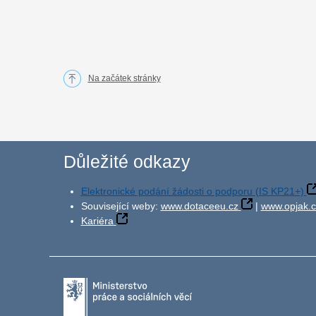
Na začátek stránky
Důležité odkazy
Elektronické podání žádosti o podporu (IS KP21+)
Související weby:
www.dotaceeu.cz
|
www.opjak.c
Kariéra