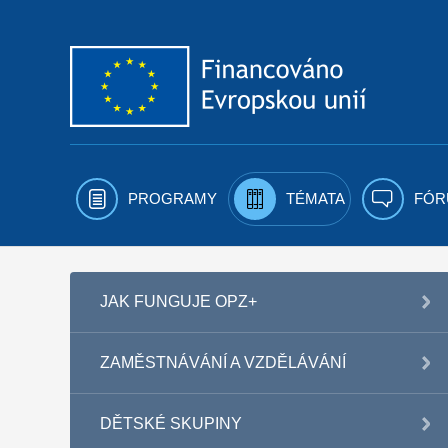
Přejít k obsahu
PROGRAMY
TÉMATA
FÓR
JAK FUNGUJE OPZ+
ZAMĚSTNÁVÁNÍ A VZDĚLÁVÁNÍ
DĚTSKÉ SKUPINY