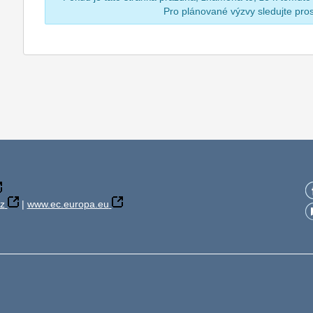
Pro plánované výzvy sledujte pr
z
|
www.ec.europa.eu