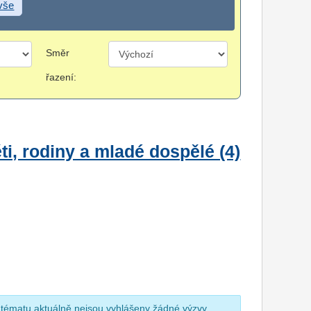
 vše
Směr
řazení:
i, rodiny a mladé dospělé (4)
 tématu aktuálně nejsou vyhlášeny žádné výzvy.