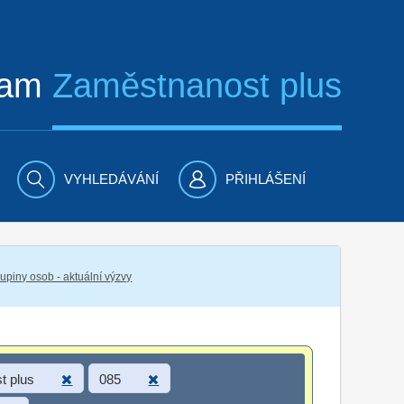
ram
Zaměstnanost plus
VYHLEDÁVÁNÍ
PŘIHLÁŠENÍ
piny osob - aktuální výzvy
t plus
085