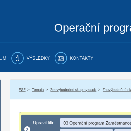
Operační prog
UM
VÝSLEDKY
KONTAKTY
/
/
/
ESF
Témata
Znevýhodněné skupiny osob
Znevýhodněné sku
Upravit filtr
Upravit filtr
03 Operační program Zaměstnanos