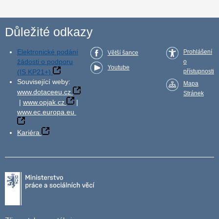
Důležité odkazy
Elektronické podání
Prohlášení
Větší šance
žádosti o podporu
o
Youtube
(IS KP21+)
přístupnosti
Související weby:
Mapa
www.dotaceeu.cz
Stránek
|
www.opjak.cz
|
www.ec.europa.eu
Kariéra