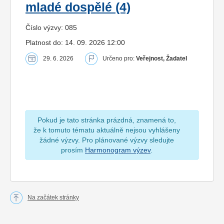
mladé dospělé (4)
Číslo výzvy: 085
Platnost do: 14. 09. 2026 12:00
29. 6. 2026
Určeno pro:
Veřejnost, Žadatel
Pokud je tato stránka prázdná, znamená to,
že k tomuto tématu aktuálně nejsou vyhlášeny
žádné výzvy. Pro plánované výzvy sledujte
prosím
Harmonogram výzev
.
Na začátek stránky