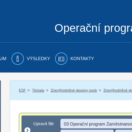
Operační prog
UM
VÝSLEDKY
KONTAKTY
/
/
/
ESF
Témata
Znevýhodněné skupiny osob
Znevýhodněné sku
Upravit filtr
Upravit filtr
03 Operační program Zaměstnanos