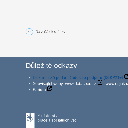
Na začátek stránky
Důležité odkazy
Elektronické podání žádosti o podporu (IS KP21+)
Související weby:
www.dotaceeu.cz
|
www.opjak.c
Kariéra