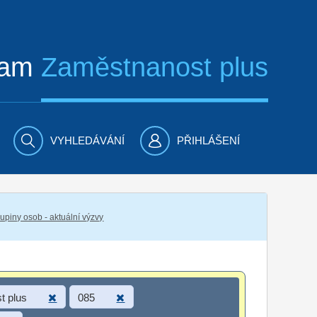
ram
Zaměstnanost plus
VYHLEDÁVÁNÍ
PŘIHLÁŠENÍ
piny osob - aktuální výzvy
t plus
085