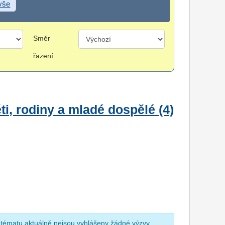
 vše
Směr
řazení:
i, rodiny a mladé dospělé (4)
 tématu aktuálně nejsou vyhlášeny žádné výzvy.