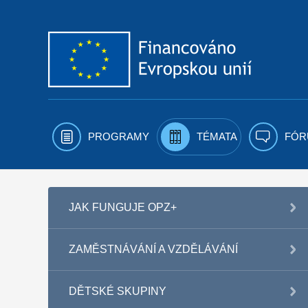
Přejít k obsahu
PROGRAMY
TÉMATA
FÓR
JAK FUNGUJE OPZ+
ZAMĚSTNÁVÁNÍ A VZDĚLÁVÁNÍ
DĚTSKÉ SKUPINY