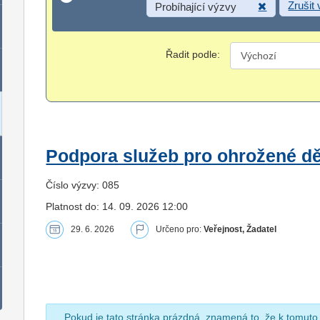
Zrušit
Probíhající výzvy
Řadit podle:
Podpora služeb pro ohrožené dět
Číslo výzvy: 085
Platnost do: 14. 09. 2026 12:00
29. 6. 2026
Určeno pro:
Veřejnost, Žadatel
Pokud je tato stránka prázdná, znamená to, že k tomuto