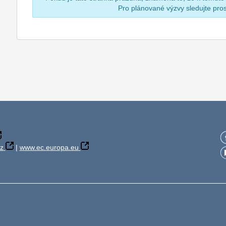
Pro plánované výzvy sledujte pr
z
|
www.ec.europa.eu