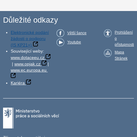
Důležité odkazy
Elektronické podání
Prohlášení
Větší šance
žádosti o podporu
o
Youtube
(IS KP21+)
přístupnosti
Související weby:
Mapa
www.dotaceeu.cz
Stránek
|
www.opjak.cz
|
www.ec.europa.eu
Kariéra