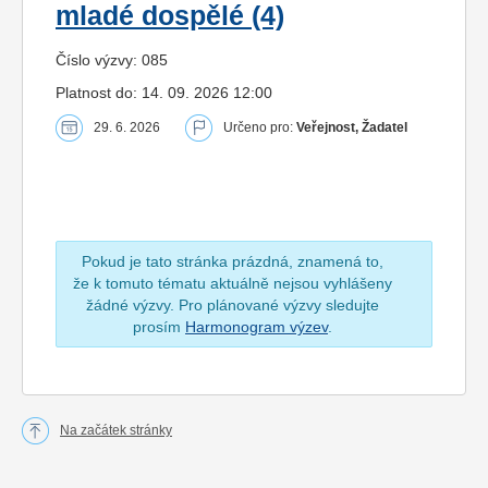
mladé dospělé (4)
Číslo výzvy: 085
Platnost do: 14. 09. 2026 12:00
29. 6. 2026
Určeno pro:
Veřejnost, Žadatel
Pokud je tato stránka prázdná, znamená to,
že k tomuto tématu aktuálně nejsou vyhlášeny
žádné výzvy. Pro plánované výzvy sledujte
prosím
Harmonogram výzev
.
Na začátek stránky