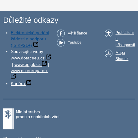
Důležité odkazy
Elektronické podání
Prohlášení
Větší šance
žádosti o podporu
o
Youtube
(IS KP21+)
přístupnosti
Související weby:
Mapa
www.dotaceeu.cz
Stránek
|
www.opjak.cz
|
www.ec.europa.eu
Kariéra