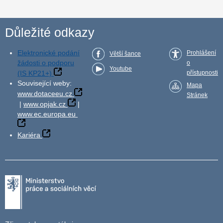
Důležité odkazy
Elektronické podání
Prohlášení
Větší šance
žádosti o podporu
o
Youtube
(IS KP21+)
přístupnosti
Související weby:
Mapa
www.dotaceeu.cz
Stránek
|
www.opjak.cz
|
www.ec.europa.eu
Kariéra