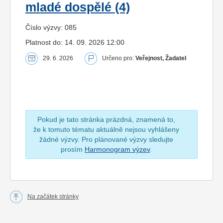
mladé dospělé (4)
Číslo výzvy: 085
Platnost do: 14. 09. 2026 12:00
29. 6. 2026
Určeno pro:
Veřejnost, Žadatel
Pokud je tato stránka prázdná, znamená to,
že k tomuto tématu aktuálně nejsou vyhlášeny
žádné výzvy. Pro plánované výzvy sledujte
prosím
Harmonogram výzev
.
Na začátek stránky