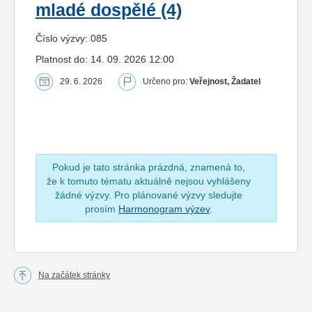
mladé dospělé (4)
Číslo výzvy: 085
Platnost do: 14. 09. 2026 12:00
29. 6. 2026
Určeno pro:
Veřejnost, Žadatel
Pokud je tato stránka prázdná, znamená to,
že k tomuto tématu aktuálně nejsou vyhlášeny
žádné výzvy. Pro plánované výzvy sledujte
prosím
Harmonogram výzev
.
Na začátek stránky