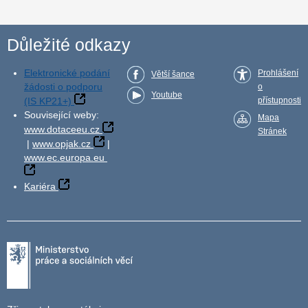
Důležité odkazy
Elektronické podání
Prohlášení
Větší šance
žádosti o podporu
o
Youtube
(IS KP21+)
přístupnosti
Související weby:
Mapa
www.dotaceeu.cz
Stránek
|
www.opjak.cz
|
www.ec.europa.eu
Kariéra