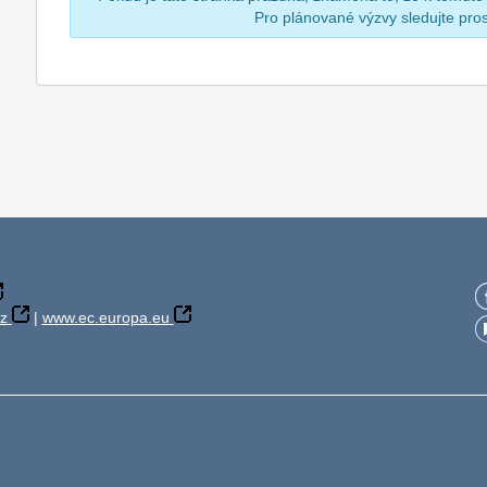
Pro plánované výzvy sledujte pr
z
|
www.ec.europa.eu