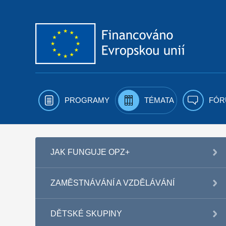
Přejít k obsahu
PROGRAMY
TÉMATA
FÓR
JAK FUNGUJE OPZ+
ZAMĚSTNÁVÁNÍ A VZDĚLÁVÁNÍ
DĚTSKÉ SKUPINY