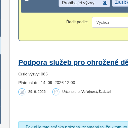
Zrušit
Probíhající výzvy
Řadit podle:
Podpora služeb pro ohrožené dět
Číslo výzvy: 085
Platnost do: 14. 09. 2026 12:00
29. 6. 2026
Určeno pro:
Veřejnost, Žadatel
Pokud je tato stránka prázdná, znamená to, že k tomuto