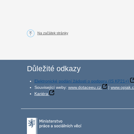
Na začátek stránky
Důležité odkazy
Elektronické podání žádosti o podporu (IS KP21+)
Související weby:
www.dotaceeu.cz
|
www.opjak.c
Kariéra