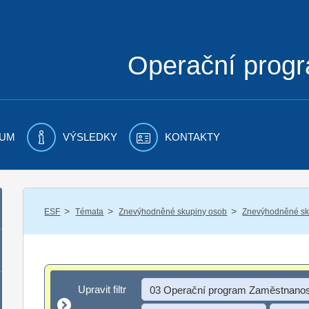
Operační prog
UM
VÝSLEDKY
KONTAKTY
/
/
/
ESF
Témata
Znevýhodněné skupiny osob
Znevýhodněné sku
Upravit filtr
Upravit filtr
03 Operační program Zaměstnanos