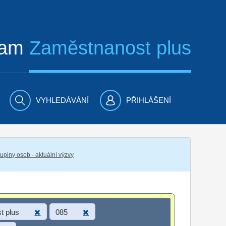
ram
Zaměstnanost plus
VYHLEDÁVÁNÍ
PŘIHLÁŠENÍ
piny osob - aktuální výzvy
t plus
085