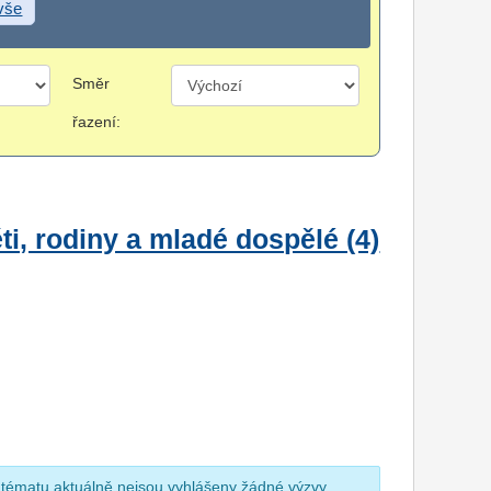
 vše
Směr
řazení:
i, rodiny a mladé dospělé (4)
 tématu aktuálně nejsou vyhlášeny žádné výzvy.