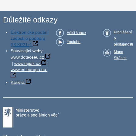
Důležité odkazy
Elektronické podání
Prohlášení
Větší šance
žádosti o podporu
o
Youtube
(IS KP21+)
přístupnosti
Související weby:
Mapa
www.dotaceeu.cz
Stránek
|
www.opjak.cz
|
www.ec.europa.eu
Kariéra