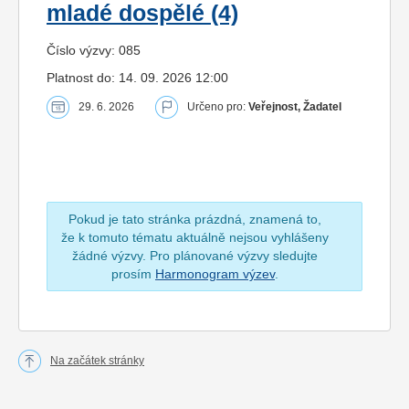
mladé dospělé (4)
Číslo výzvy: 085
Platnost do: 14. 09. 2026 12:00
29. 6. 2026
Určeno pro:
Veřejnost, Žadatel
Pokud je tato stránka prázdná, znamená to,
že k tomuto tématu aktuálně nejsou vyhlášeny
žádné výzvy. Pro plánované výzvy sledujte
prosím
Harmonogram výzev
.
Na začátek stránky