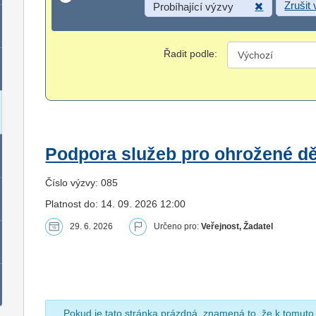
Zrušit
Probíhající výzvy
Řadit podle:
Podpora služeb pro ohrožené dět
Číslo výzvy: 085
Platnost do: 14. 09. 2026 12:00
29. 6. 2026
Určeno pro:
Veřejnost, Žadatel
Pokud je tato stránka prázdná, znamená to, že k tomuto