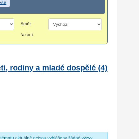
 vše
Směr
řazení:
i, rodiny a mladé dospělé (4)
 tématu aktuálně nejsou vyhlášeny žádné výzvy.