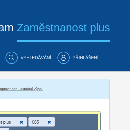
ram
Zaměstnanost plus
VYHLEDÁVÁNÍ
PŘIHLÁŠENÍ
piny osob - aktuální výzvy
t plus
085