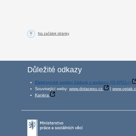
Na začátek stránky
Důležité odkazy
Elektronické podání žádosti o podporu (IS KP21+)
Související weby:
www.dotaceeu.cz
|
www.opjak.c
Kariéra