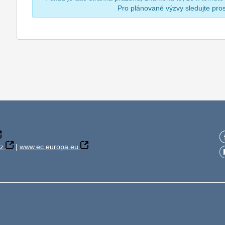
Pro plánované výzvy sledujte pr
z
|
www.ec.europa.eu