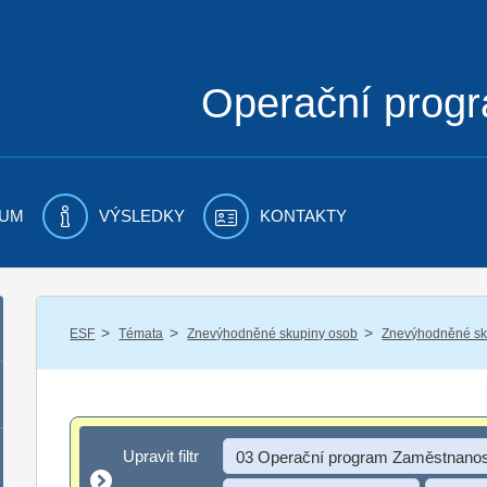
Operační prog
UM
VÝSLEDKY
KONTAKTY
/
/
/
ESF
Témata
Znevýhodněné skupiny osob
Znevýhodněné sku
Upravit filtr
Upravit filtr
03 Operační program Zaměstnanos