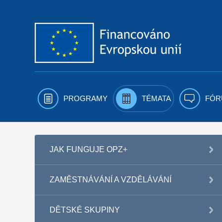
Přejít k obsahu
PROGRAMY
TÉMATA
FÓR
JAK FUNGUJE OPZ+
ZAMĚSTNÁVÁNÍ A VZDĚLÁVÁNÍ
DĚTSKÉ SKUPINY