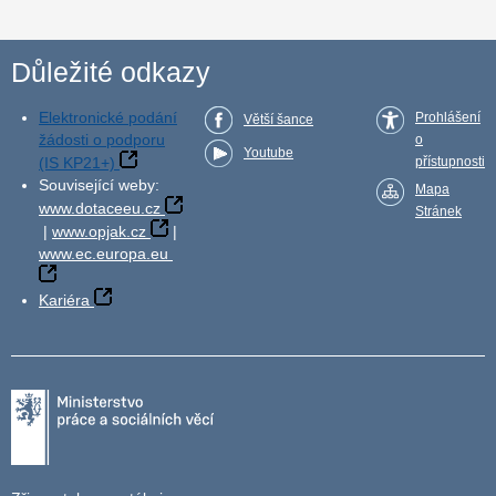
Důležité odkazy
Elektronické podání
Prohlášení
Větší šance
žádosti o podporu
o
Youtube
(IS KP21+)
přístupnosti
Související weby:
Mapa
www.dotaceeu.cz
Stránek
|
www.opjak.cz
|
www.ec.europa.eu
Kariéra