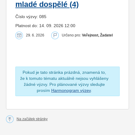
mladé dospělé (4)
Číslo výzvy: 085
Platnost do: 14. 09. 2026 12:00
29. 6. 2026
Určeno pro:
Veřejnost, Žadatel
Pokud je tato stránka prázdná, znamená to,
že k tomuto tématu aktuálně nejsou vyhlášeny
žádné výzvy. Pro plánované výzvy sledujte
prosím
Harmonogram výzev
.
Na začátek stránky