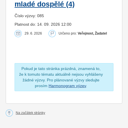
mladé dospělé (4)
Číslo výzvy: 085
Platnost do: 14. 09. 2026 12:00
29. 6. 2026
Určeno pro:
Veřejnost, Žadatel
Pokud je tato stránka prázdná, znamená to,
že k tomuto tématu aktuálně nejsou vyhlášeny
žádné výzvy. Pro plánované výzvy sledujte
prosím
Harmonogram výzev
.
Na začátek stránky