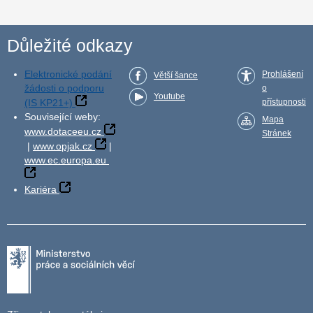
Důležité odkazy
Elektronické podání
Prohlášení
Větší šance
žádosti o podporu
o
Youtube
(IS KP21+)
přístupnosti
Související weby:
Mapa
www.dotaceeu.cz
Stránek
|
www.opjak.cz
|
www.ec.europa.eu
Kariéra