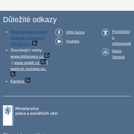
Důležité odkazy
Elektronické podání
Prohlášení
Větší šance
žádosti o podporu
o
Youtube
(IS KP21+)
přístupnosti
Související weby:
Mapa
www.dotaceeu.cz
Stránek
|
www.opjak.cz
|
www.ec.europa.eu
Kariéra