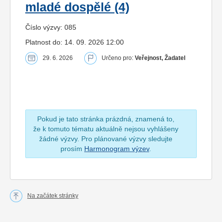
mladé dospělé (4)
Číslo výzvy: 085
Platnost do: 14. 09. 2026 12:00
29. 6. 2026
Určeno pro:
Veřejnost, Žadatel
Pokud je tato stránka prázdná, znamená to,
že k tomuto tématu aktuálně nejsou vyhlášeny
žádné výzvy. Pro plánované výzvy sledujte
prosím
Harmonogram výzev
.
Na začátek stránky