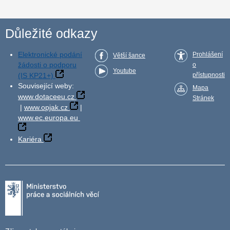
Důležité odkazy
Elektronické podání
Prohlášení
Větší šance
žádosti o podporu
o
Youtube
(IS KP21+)
přístupnosti
Související weby:
Mapa
www.dotaceeu.cz
Stránek
|
www.opjak.cz
|
www.ec.europa.eu
Kariéra