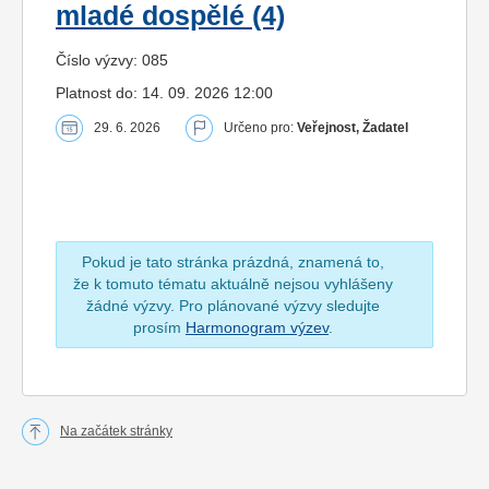
mladé dospělé (4)
Číslo výzvy: 085
Platnost do: 14. 09. 2026 12:00
29. 6. 2026
Určeno pro:
Veřejnost, Žadatel
Pokud je tato stránka prázdná, znamená to,
že k tomuto tématu aktuálně nejsou vyhlášeny
žádné výzvy. Pro plánované výzvy sledujte
prosím
Harmonogram výzev
.
Na začátek stránky