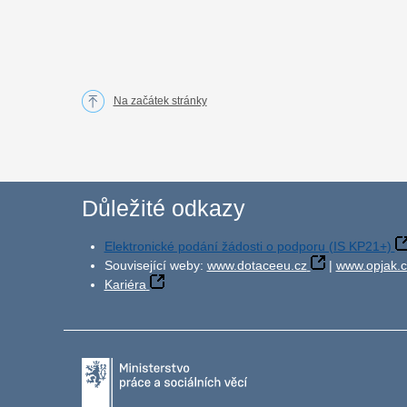
Na začátek stránky
Důležité odkazy
Elektronické podání žádosti o podporu (IS KP21+)
Související weby:
www.dotaceeu.cz
|
www.opjak.c
Kariéra