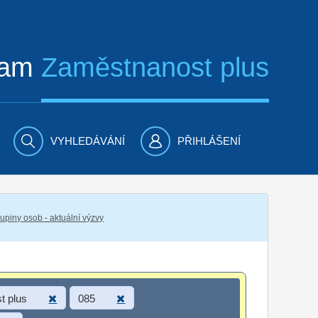
ram
Zaměstnanost plus
VYHLEDÁVÁNÍ
PŘIHLÁŠENÍ
piny osob - aktuální výzvy
t plus
085