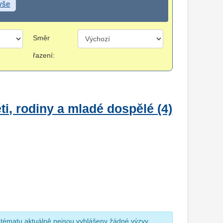
 vše
Směr
řazení:
i, rodiny a mladé dospělé (4)
 tématu aktuálně nejsou vyhlášeny žádné výzvy.