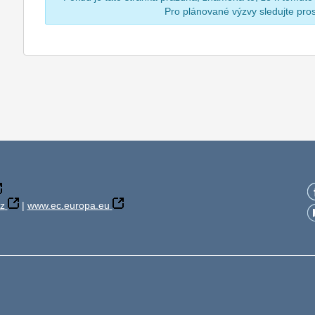
Pro plánované výzvy sledujte pr
z
|
www.ec.europa.eu