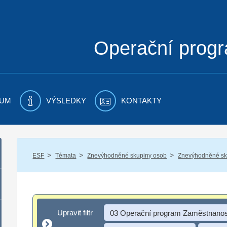
Operační prog
UM
VÝSLEDKY
KONTAKTY
/
/
/
ESF
Témata
Znevýhodněné skupiny osob
Znevýhodněné sku
Upravit filtr
Upravit filtr
03 Operační program Zaměstnanos