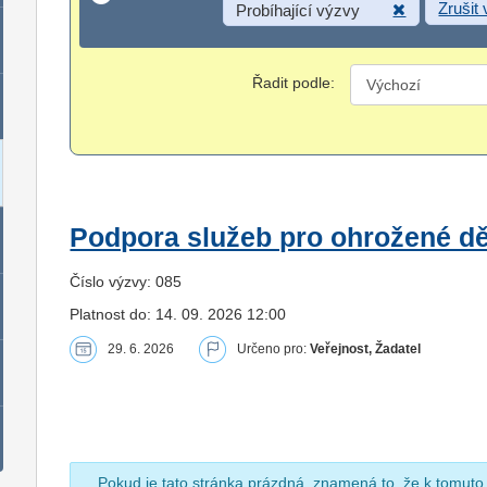
Zrušit
Probíhající výzvy
Řadit podle:
Podpora služeb pro ohrožené dět
Číslo výzvy: 085
Platnost do: 14. 09. 2026 12:00
29. 6. 2026
Určeno pro:
Veřejnost, Žadatel
Pokud je tato stránka prázdná, znamená to, že k tomuto