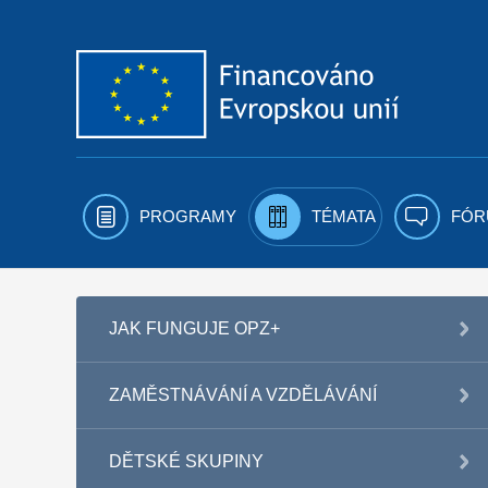
Přejít k obsahu
PROGRAMY
TÉMATA
FÓR
JAK FUNGUJE OPZ+
ZAMĚSTNÁVÁNÍ A VZDĚLÁVÁNÍ
DĚTSKÉ SKUPINY