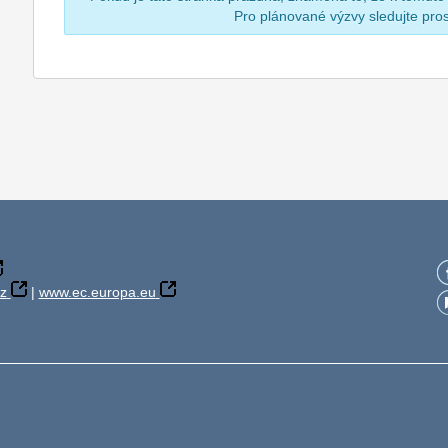
Pro plánované výzvy sledujte pr
z
|
www.ec.europa.eu