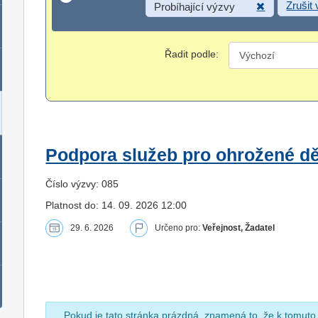
Zrušit
Probíhající výzvy
Řadit podle:
Podpora služeb pro ohrožené dět
Číslo výzvy: 085
Platnost do: 14. 09. 2026 12:00
29. 6. 2026
Určeno pro:
Veřejnost, Žadatel
Pokud je tato stránka prázdná, znamená to, že k tomuto