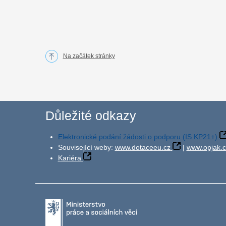
Na začátek stránky
Důležité odkazy
Elektronické podání žádosti o podporu (IS KP21+)
Související weby:
www.dotaceeu.cz
|
www.opjak.c
Kariéra