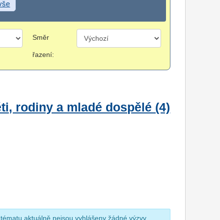
 vše
Směr
řazení:
i, rodiny a mladé dospělé (4)
 tématu aktuálně nejsou vyhlášeny žádné výzvy.