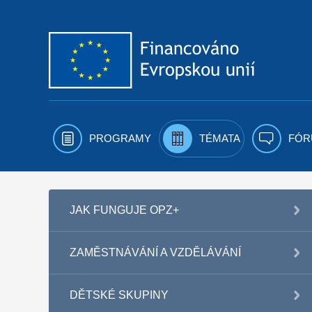
Přejít k obsahu
PROGRAMY
TÉMATA
FÓR
JAK FUNGUJE OPZ+
ZAMĚSTNÁVÁNÍ A VZDĚLÁVÁNÍ
DĚTSKÉ SKUPINY