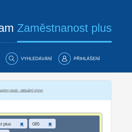
ram
Zaměstnanost plus
VYHLEDÁVÁNÍ
PŘIHLÁŠENÍ
piny osob - aktuální výzvy
t plus
085