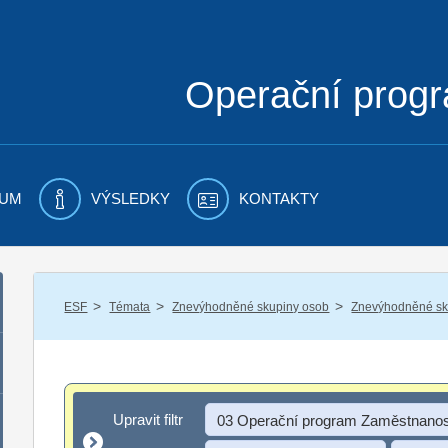
Operační prog
UM
VÝSLEDKY
KONTAKTY
/
/
/
ESF
Témata
Znevýhodněné skupiny osob
Znevýhodněné sku
Upravit filtr
Upravit filtr
03 Operační program Zaměstnanos