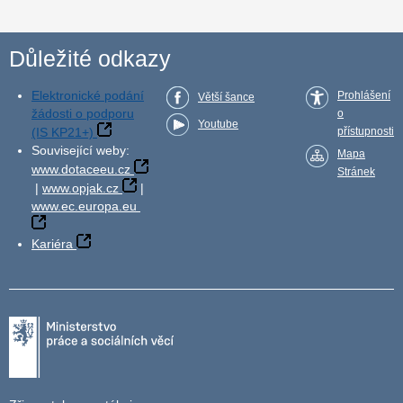
Důležité odkazy
Elektronické podání
Prohlášení
Větší šance
žádosti o podporu
o
Youtube
(IS KP21+)
přístupnosti
Související weby:
Mapa
www.dotaceeu.cz
Stránek
|
www.opjak.cz
|
www.ec.europa.eu
Kariéra