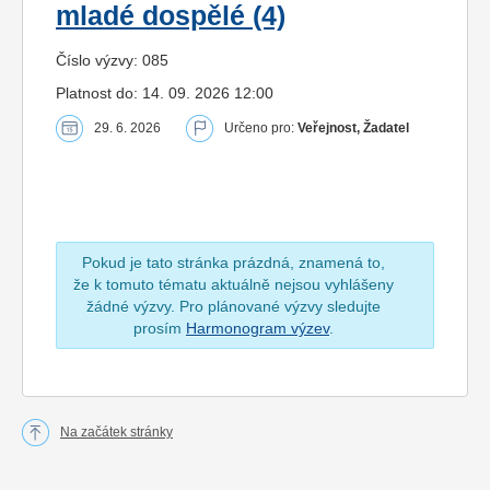
mladé dospělé (4)
Číslo výzvy: 085
Platnost do: 14. 09. 2026 12:00
29. 6. 2026
Určeno pro:
Veřejnost, Žadatel
Pokud je tato stránka prázdná, znamená to,
že k tomuto tématu aktuálně nejsou vyhlášeny
žádné výzvy. Pro plánované výzvy sledujte
prosím
Harmonogram výzev
.
Na začátek stránky