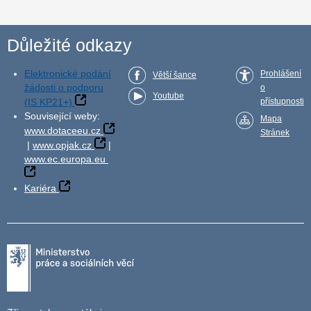
Důležité odkazy
Elektronické podání
Prohlášení
Větší šance
žádosti o podporu
o
Youtube
(IS KP21+)
přístupnosti
Související weby:
Mapa
www.dotaceeu.cz
Stránek
|
www.opjak.cz
|
www.ec.europa.eu
Kariéra