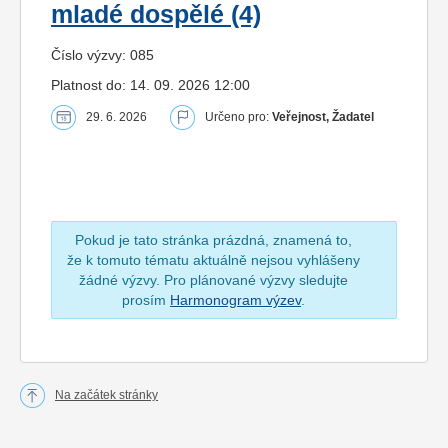
mladé dospělé (4)
Číslo výzvy: 085
Platnost do: 14. 09. 2026 12:00
29. 6. 2026
Určeno pro:
Veřejnost, Žadatel
Pokud je tato stránka prázdná, znamená to,
že k tomuto tématu aktuálně nejsou vyhlášeny
žádné výzvy. Pro plánované výzvy sledujte
prosím
Harmonogram výzev
.
Na začátek stránky