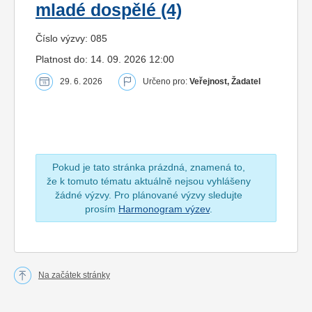
mladé dospělé (4)
Číslo výzvy: 085
Platnost do: 14. 09. 2026 12:00
29. 6. 2026
Určeno pro:
Veřejnost, Žadatel
Pokud je tato stránka prázdná, znamená to,
že k tomuto tématu aktuálně nejsou vyhlášeny
žádné výzvy. Pro plánované výzvy sledujte
prosím
Harmonogram výzev
.
Na začátek stránky