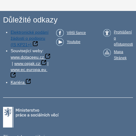
Důležité odkazy
Elektronické podání
Prohlášení
Větší šance
žádosti o podporu
o
Youtube
(IS KP21+)
přístupnosti
Související weby:
Mapa
www.dotaceeu.cz
Stránek
|
www.opjak.cz
|
www.ec.europa.eu
Kariéra