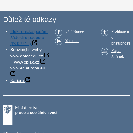
Důležité odkazy
Elektronické podání
Prohlášení
Větší šance
žádosti o podporu
o
Youtube
(IS KP21+)
přístupnosti
Související weby:
Mapa
www.dotaceeu.cz
Stránek
|
www.opjak.cz
|
www.ec.europa.eu
Kariéra