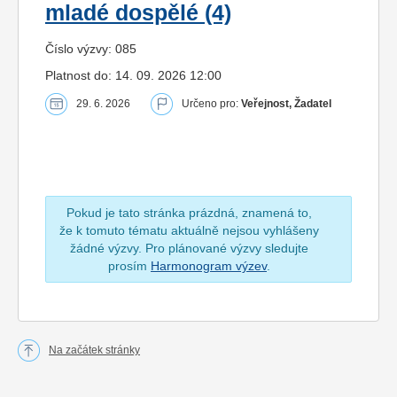
mladé dospělé (4)
Číslo výzvy: 085
Platnost do: 14. 09. 2026 12:00
29. 6. 2026
Určeno pro:
Veřejnost, Žadatel
Pokud je tato stránka prázdná, znamená to,
že k tomuto tématu aktuálně nejsou vyhlášeny
žádné výzvy. Pro plánované výzvy sledujte
prosím
Harmonogram výzev
.
Na začátek stránky