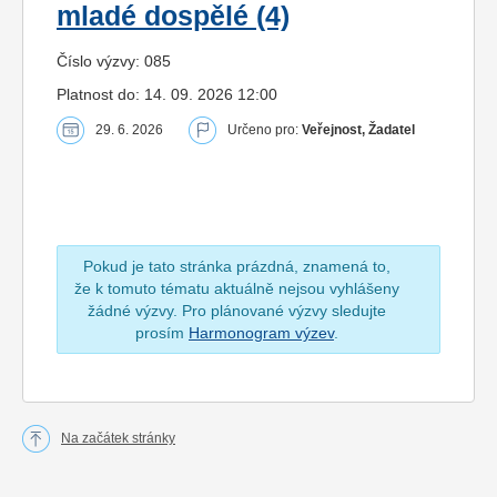
mladé dospělé (4)
Číslo výzvy: 085
Platnost do: 14. 09. 2026 12:00
29. 6. 2026
Určeno pro:
Veřejnost, Žadatel
Pokud je tato stránka prázdná, znamená to,
že k tomuto tématu aktuálně nejsou vyhlášeny
žádné výzvy. Pro plánované výzvy sledujte
prosím
Harmonogram výzev
.
Na začátek stránky