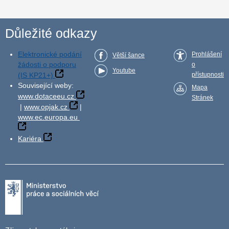
Důležité odkazy
Elektronické podání
Prohlášení
Větší šance
žádosti o podporu
o
Youtube
(IS KP21+)
přístupnosti
Související weby:
Mapa
www.dotaceeu.cz
Stránek
|
www.opjak.cz
|
www.ec.europa.eu
Kariéra