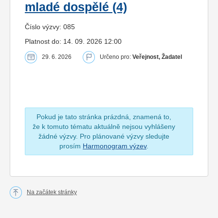
mladé dospělé (4)
Číslo výzvy: 085
Platnost do: 14. 09. 2026 12:00
29. 6. 2026
Určeno pro:
Veřejnost, Žadatel
Pokud je tato stránka prázdná, znamená to,
že k tomuto tématu aktuálně nejsou vyhlášeny
žádné výzvy. Pro plánované výzvy sledujte
prosím
Harmonogram výzev
.
Na začátek stránky