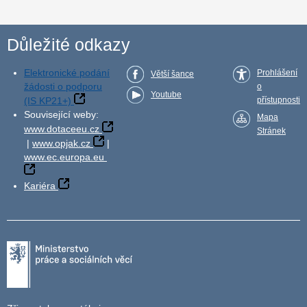
Důležité odkazy
Elektronické podání
Prohlášení
Větší šance
žádosti o podporu
o
Youtube
(IS KP21+)
přístupnosti
Související weby:
Mapa
www.dotaceeu.cz
Stránek
|
www.opjak.cz
|
www.ec.europa.eu
Kariéra