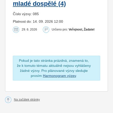
mladé dospělé (4)
Číslo výzvy: 085
Platnost do: 14. 09. 2026 12:00
29. 6. 2026
Určeno pro:
Veřejnost, Žadatel
Pokud je tato stránka prázdná, znamená to,
že k tomuto tématu aktuálně nejsou vyhlášeny
žádné výzvy. Pro plánované výzvy sledujte
prosím
Harmonogram výzev
.
Na začátek stránky