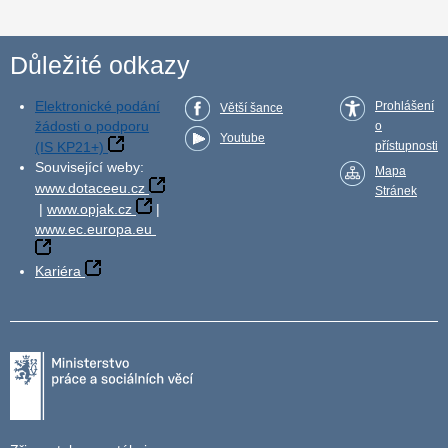
Důležité odkazy
Elektronické podání
Prohlášení
Větší šance
žádosti o podporu
o
Youtube
(IS KP21+)
přístupnosti
Související weby:
Mapa
www.dotaceeu.cz
Stránek
|
www.opjak.cz
|
www.ec.europa.eu
Kariéra