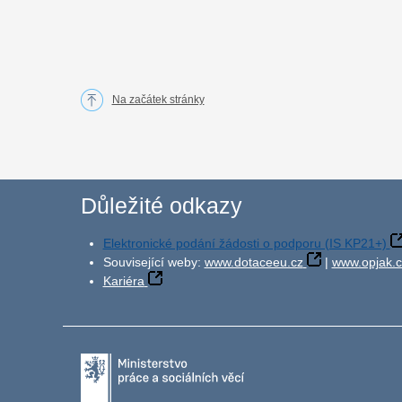
Na začátek stránky
Důležité odkazy
Elektronické podání žádosti o podporu (IS KP21+)
Související weby:
www.dotaceeu.cz
|
www.opjak.c
Kariéra