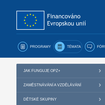
Přejít k obsahu
PROGRAMY
TÉMATA
FÓR
JAK FUNGUJE OPZ+
ZAMĚSTNÁVÁNÍ A VZDĚLÁVÁNÍ
DĚTSKÉ SKUPINY