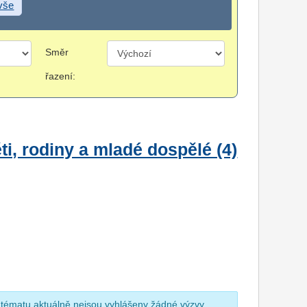
 vše
Směr
řazení:
i, rodiny a mladé dospělé (4)
 tématu aktuálně nejsou vyhlášeny žádné výzvy.