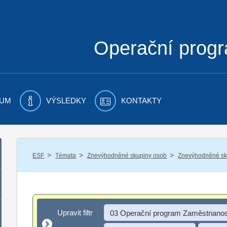
Operační prog
UM
VÝSLEDKY
KONTAKTY
/
/
/
ESF
Témata
Znevýhodněné skupiny osob
Znevýhodněné sku
Upravit filtr
Upravit filtr
03 Operační program Zaměstnanos