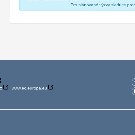
Pro plánované výzvy sledujte pr
z
|
www.ec.europa.eu