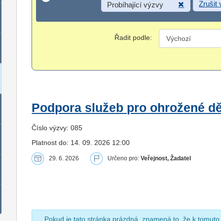
Zrušit
Probíhající výzvy
Řadit podle:
Podpora služeb pro ohrožené dět
Číslo výzvy: 085
Platnost do: 14. 09. 2026 12:00
29. 6. 2026
Určeno pro:
Veřejnost, Žadatel
Pokud je tato stránka prázdná, znamená to, že k tomuto