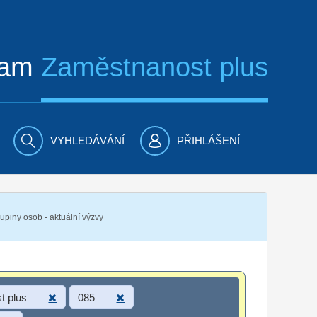
ram
Zaměstnanost plus
VYHLEDÁVÁNÍ
PŘIHLÁŠENÍ
piny osob - aktuální výzvy
t plus
085