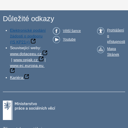
Důležité odkazy
Elektronické podání
Prohlášení
Větší šance
žádosti o podporu
o
Youtube
(IS KP21+)
přístupnosti
Související weby:
Mapa
www.dotaceeu.cz
Stránek
|
www.opjak.cz
|
www.ec.europa.eu
Kariéra