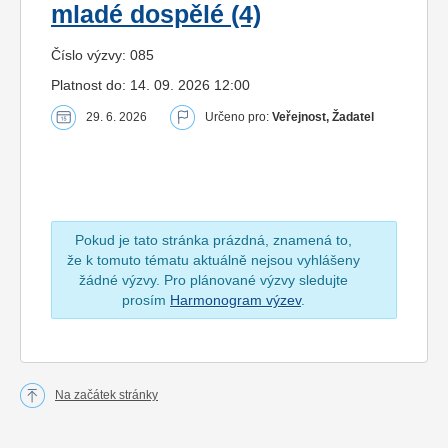
mladé dospělé (4)
Číslo výzvy: 085
Platnost do: 14. 09. 2026 12:00
29. 6. 2026
Určeno pro:
Veřejnost, Žadatel
Pokud je tato stránka prázdná, znamená to,
že k tomuto tématu aktuálně nejsou vyhlášeny
žádné výzvy. Pro plánované výzvy sledujte
prosím
Harmonogram výzev
.
Na začátek stránky