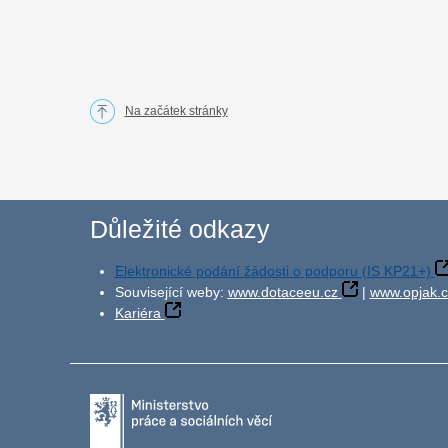
Na začátek stránky
Důležité odkazy
Elektronické podání žádosti o podporu (IS KP21+)
Související weby:
www.dotaceeu.cz
|
www.opjak.c
Kariéra