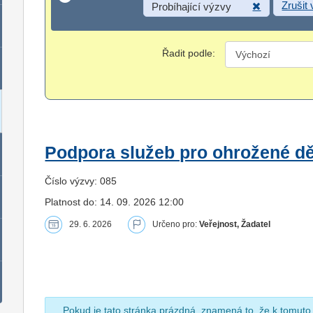
Zrušit
Probíhající výzvy
Řadit podle:
Podpora služeb pro ohrožené dět
Číslo výzvy: 085
Platnost do: 14. 09. 2026 12:00
29. 6. 2026
Určeno pro:
Veřejnost, Žadatel
Pokud je tato stránka prázdná, znamená to, že k tomuto