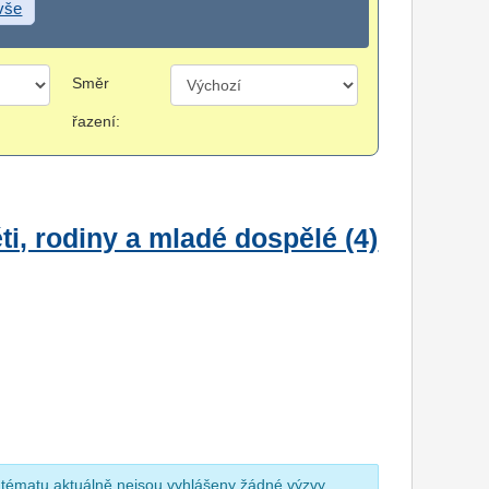
 vše
Směr
řazení:
i, rodiny a mladé dospělé (4)
 tématu aktuálně nejsou vyhlášeny žádné výzvy.