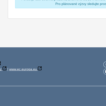
Pro plánované výzvy sledujte pr
z
|
www.ec.europa.eu