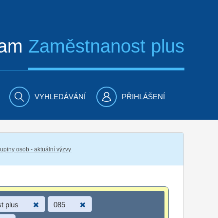
ram
Zaměstnanost plus
VYHLEDÁVÁNÍ
PŘIHLÁŠENÍ
piny osob - aktuální výzvy
t plus
085