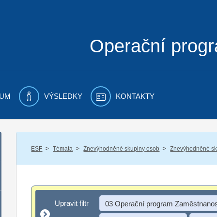
Operační prog
UM
VÝSLEDKY
KONTAKTY
/
/
/
ESF
Témata
Znevýhodněné skupiny osob
Znevýhodněné sku
Upravit filtr
Upravit filtr
03 Operační program Zaměstnanos