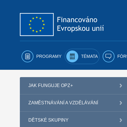
Přejít k obsahu
PROGRAMY
TÉMATA
FÓR
JAK FUNGUJE OPZ+
ZAMĚSTNÁVÁNÍ A VZDĚLÁVÁNÍ
DĚTSKÉ SKUPINY