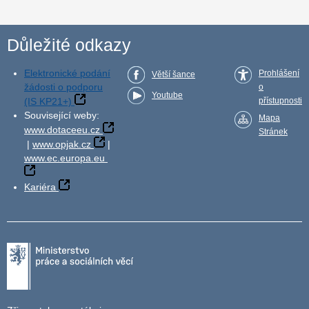
Důležité odkazy
Elektronické podání
Prohlášení
Větší šance
žádosti o podporu
o
Youtube
(IS KP21+)
přístupnosti
Související weby:
Mapa
www.dotaceeu.cz
Stránek
|
www.opjak.cz
|
www.ec.europa.eu
Kariéra