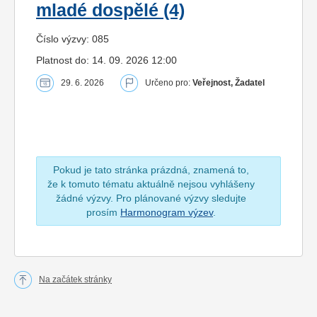
mladé dospělé (4)
Číslo výzvy: 085
Platnost do: 14. 09. 2026 12:00
29. 6. 2026
Určeno pro:
Veřejnost, Žadatel
Pokud je tato stránka prázdná, znamená to,
že k tomuto tématu aktuálně nejsou vyhlášeny
žádné výzvy. Pro plánované výzvy sledujte
prosím
Harmonogram výzev
.
Na začátek stránky