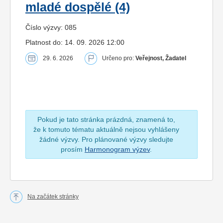
mladé dospělé (4)
Číslo výzvy: 085
Platnost do: 14. 09. 2026 12:00
29. 6. 2026
Určeno pro:
Veřejnost, Žadatel
Pokud je tato stránka prázdná, znamená to,
že k tomuto tématu aktuálně nejsou vyhlášeny
žádné výzvy. Pro plánované výzvy sledujte
prosím
Harmonogram výzev
.
Na začátek stránky