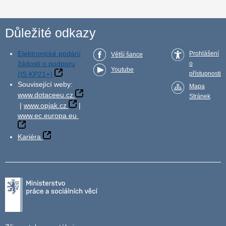
Důležité odkazy
Elektronické podání
Prohlášení
Větší šance
žádosti o podporu
o
Youtube
(IS KP21+)
přístupnosti
Související weby:
Mapa
www.dotaceeu.cz
Stránek
|
www.opjak.cz
|
www.ec.europa.eu
Kariéra