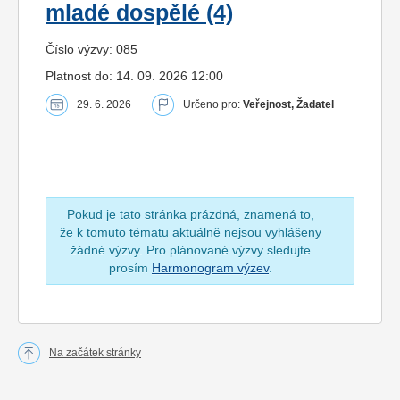
mladé dospělé (4)
Číslo výzvy: 085
Platnost do: 14. 09. 2026 12:00
29. 6. 2026
Určeno pro:
Veřejnost, Žadatel
Pokud je tato stránka prázdná, znamená to,
že k tomuto tématu aktuálně nejsou vyhlášeny
žádné výzvy. Pro plánované výzvy sledujte
prosím
Harmonogram výzev
.
Na začátek stránky