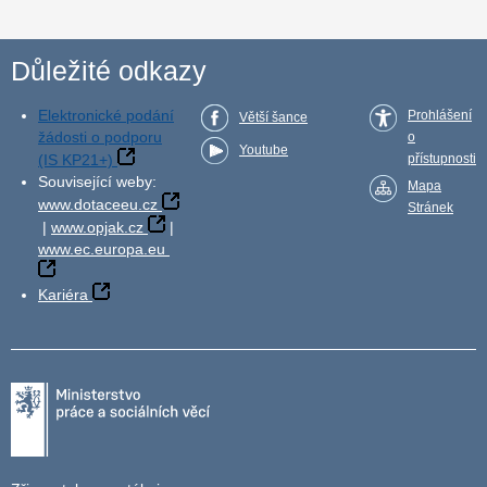
Důležité odkazy
Elektronické podání
Prohlášení
Větší šance
žádosti o podporu
o
Youtube
(IS KP21+)
přístupnosti
Související weby:
Mapa
www.dotaceeu.cz
Stránek
|
www.opjak.cz
|
www.ec.europa.eu
Kariéra