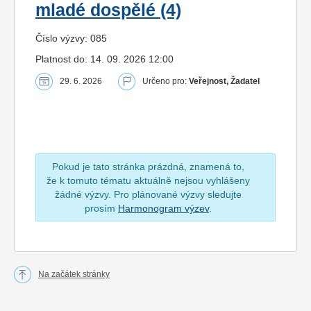
mladé dospělé (4)
Číslo výzvy: 085
Platnost do: 14. 09. 2026 12:00
29. 6. 2026
Určeno pro:
Veřejnost, Žadatel
Pokud je tato stránka prázdná, znamená to,
že k tomuto tématu aktuálně nejsou vyhlášeny
žádné výzvy. Pro plánované výzvy sledujte
prosím
Harmonogram výzev
.
Na začátek stránky