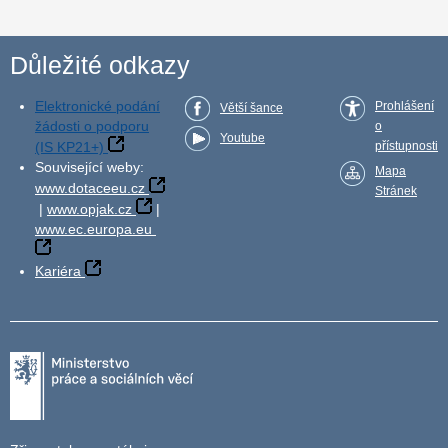
Důležité odkazy
Elektronické podání
Prohlášení
Větší šance
žádosti o podporu
o
Youtube
(IS KP21+)
přístupnosti
Související weby:
Mapa
www.dotaceeu.cz
Stránek
|
www.opjak.cz
|
www.ec.europa.eu
Kariéra